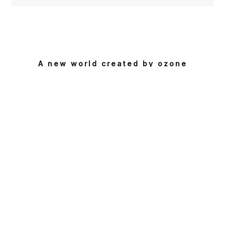
A new world created by ozone
オゾンがつくる
新しい世界
01